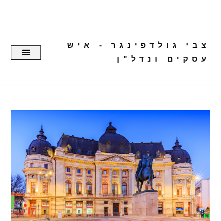
צבי גולדפינגר - איש
עסקים ונדל"ן
עמוד יצירת קשר
דף הבית
דעות ופרש