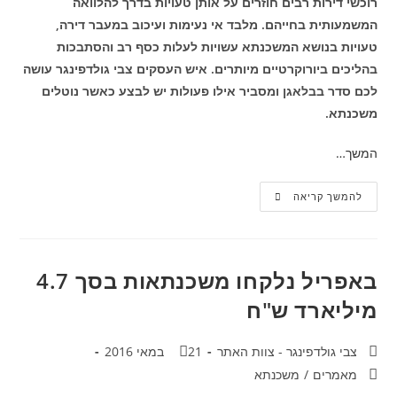
רוכשי דירות רבים חוזרים על אותן טעויות בדרך להלוואה
המשמעותית בחייהם. מלבד אי נעימות ועיכוב במעבר דירה,
טעויות בנושא המשכנתא עשויות לעלות כסף רב והסתבכות
בהליכים ביורוקרטיים מיותרים. איש העסקים צבי גולדפינגר עושה
לכם סדר בבלאגן ומסביר אילו פעולות יש לבצע כאשר נוטלים
משכנתא.
המשך…
להמשך קריאה
באפריל נלקחו משכנתאות בסך 4.7
מיליארד ש"ח
צבי גולדפינגר - צוות האתר
21 במאי 2016
מאמרים
/
משכנתא